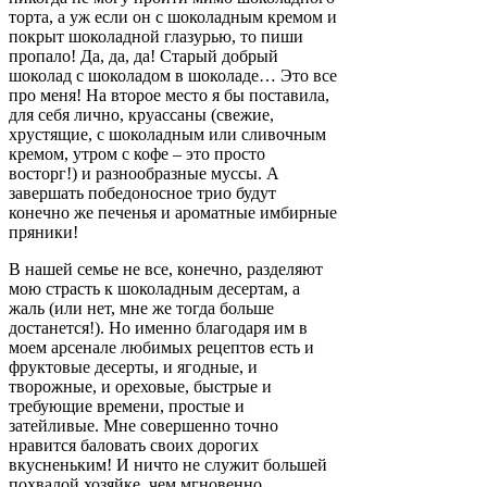
торта, а уж если он с шоколадным кремом и
покрыт шоколадной глазурью, то пиши
пропало! Да, да, да! Старый добрый
шоколад с шоколадом в шоколаде… Это все
про меня! На второе место я бы поставила,
для себя лично, круассаны (свежие,
хрустящие, с шоколадным или сливочным
кремом, утром с кофе – это просто
восторг!) и разнообразные муссы. А
завершать победоносное трио будут
конечно же печенья и ароматные имбирные
пряники!
В нашей семье не все, конечно, разделяют
мою страсть к шоколадным десертам, а
жаль (или нет, мне же тогда больше
достанется!). Но именно благодаря им в
моем арсенале любимых рецептов есть и
фруктовые десерты, и ягодные, и
творожные, и ореховые, быстрые и
требующие времени, простые и
затейливые. Мне совершенно точно
нравится баловать своих дорогих
вкусненьким! И ничто не служит большей
похвалой хозяйке, чем мгновенно