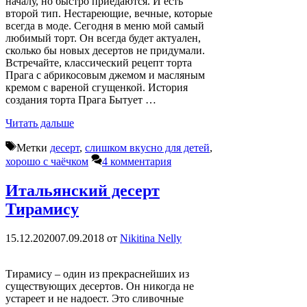
началу, но быстро приедаются. И есть
второй тип. Нестареющие, вечные, которые
всегда в моде. Сегодня в меню мой самый
любимый торт. Он всегда будет актуален,
сколько бы новых десертов не придумали.
Встречайте, классический рецепт торта
Прага с абрикосовым джемом и масляным
кремом с вареной сгущенкой. История
создания торта Прага Бытует …
Читать дальше
Метки
десерт
,
слишком вкусно для детей
,
хорошо с чаёчком
4 комментария
Итальянский десерт
Тирамису
15.12.2020
07.09.2018
от
Nikitina Nelly
Тирамису – один из прекраснейших из
существующих десертов. Он никогда не
устареет и не надоест. Это сливочные