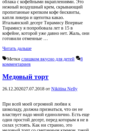
облака с кофейными вкраплениями. Это
нежный воздушный крем, скрывающий
пропитанные крепким кофе бисквиты,
капля ликера и щепотка какао.
Итальянский десерт Тирамису Впервые
Тирамису я попробовала лет в 15 в
кофейне, которой уже давно нет. Жаль, они
готовили отменные …
Читать дальше
Метки
слишком вкусно для детей
8
комментариев
Медовый торт
26.12.2020
27.07.2018
от
Nikitina Nelly
При всей моей огромной любви к
шоколаду, должна признаться, что он не
властвует надо мной единолично. Есть еще
один простой десерт, перед которым я не в
силах устоять. Как ни странно, это
медовый торт со сметанным кремом, такой