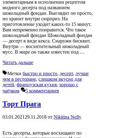
элементарным в исполнении рецептом
модного десерта под названием
шоколадный фондан. Выглядит он просто,
но хранит внутри сюрприз. На
приготовление уходит каких-то 15 минут.
Вам непременно понравится. Что такое
шоколадный фондан Шоколадный фондан
— десерт в виде кекса. Снаружи бисквит.
Внутри — восхитительный шоколадный
мусс. В мире он также известен под …
Читать дальше
Метки
быстро и просто
,
десерт
,
лучше
чем в ресторане
,
слишком вкусно для
детей
,
французская кухня
,
хорошо с
чаёчком
5 комментариев
Торт Прага
03.01.2021
29.11.2018
от
Nikitina Nelly
Есть десерты, которые восхищают по