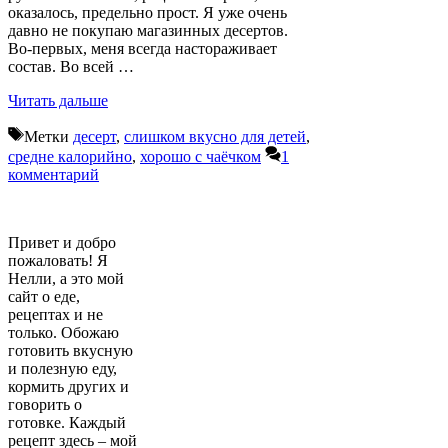
оказалось, предельно прост. Я уже очень
давно не покупаю магазинных десертов.
Во-первых, меня всегда настораживает
состав. Во всей …
Читать дальше
Метки
десерт
,
слишком вкусно для детей
,
средне калорийно
,
хорошо с чаёчком
1
комментарий
Привет и добро
пожаловать! Я
Нелли, а это мой
сайт о еде,
рецептах и не
только. Обожаю
готовить вкусную
и полезную еду,
кормить других и
говорить о
готовке. Каждый
рецепт здесь – мой