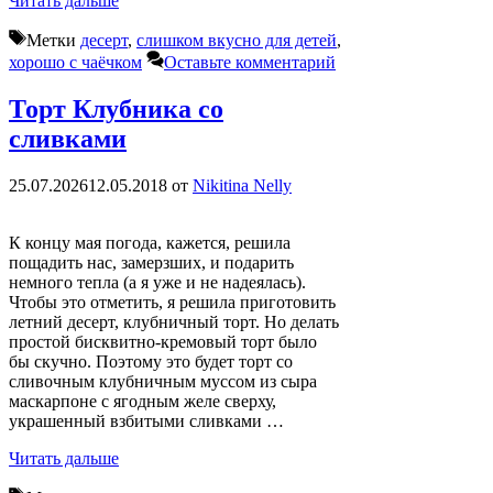
Читать дальше
Метки
десерт
,
слишком вкусно для детей
,
хорошо с чаёчком
Оставьте комментарий
Торт Клубника со
сливками
25.07.2026
12.05.2018
от
Nikitina Nelly
К концу мая погода, кажется, решила
пощадить нас, замерзших, и подарить
немного тепла (а я уже и не надеялась).
Чтобы это отметить, я решила приготовить
летний десерт, клубничный торт. Но делать
простой бисквитно-кремовый торт было
бы скучно. Поэтому это будет торт со
сливочным клубничным муссом из сыра
маскарпоне с ягодным желе сверху,
украшенный взбитыми сливками …
Читать дальше