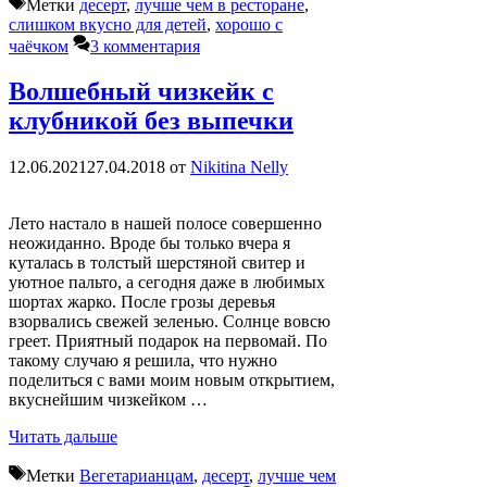
Метки
десерт
,
лучше чем в ресторане
,
слишком вкусно для детей
,
хорошо с
чаёчком
3 комментария
Волшебный чизкейк с
клубникой без выпечки
12.06.2021
27.04.2018
от
Nikitina Nelly
Лето настало в нашей полосе совершенно
неожиданно. Вроде бы только вчера я
куталась в толстый шерстяной свитер и
уютное пальто, а сегодня даже в любимых
шортах жарко. После грозы деревья
взорвались свежей зеленью. Солнце вовсю
греет. Приятный подарок на первомай. По
такому случаю я решила, что нужно
поделиться с вами моим новым открытием,
вкуснейшим чизкейком …
Читать дальше
Метки
Вегетарианцам
,
десерт
,
лучше чем