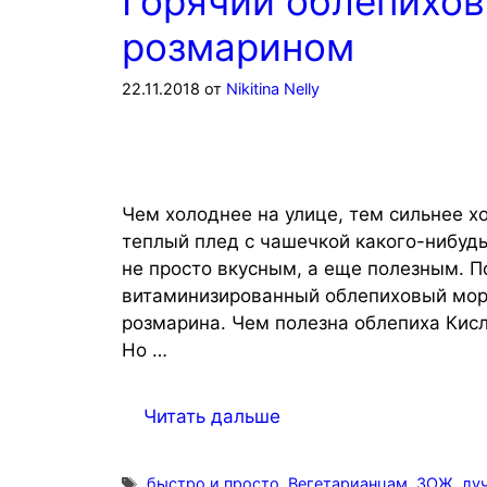
Горячий облепихов
розмарином
22.11.2018
от
Nikitina Nelly
Чем холоднее на улице, тем сильнее хо
теплый плед с чашечкой какого-нибуд
не просто вкусным, а еще полезным. П
витаминизированный облепиховый мор
розмарина. Чем полезна облепиха Кисл
Но …
Читать дальше
Метки
быстро и просто
,
Вегетарианцам
,
ЗОЖ
,
лу