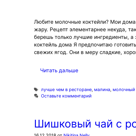
Любите молочные коктейли? Мои домаш
жару. Рецепт элементарнее некуда, так
берешь только лучшие ингредиенты, а 
коктейль дома Я предпочитаю готовить
свежих ягод. Они в меру сладкие, хо
Читать дальше
Метки
лучше чем в ресторане
,
малина
,
молочный 
Оставьте комментарий
Шишковый чай с р
16.12.2018
от
Nikitina Nelly