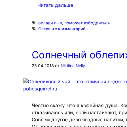
Читать дальше
Метки
охлади пыл
,
поможет взбодриться
Оставьте комментарий
Солнечный облепи
25.04.2018
от
Nikitina Nelly
Честно скажу, что я кофейная душа. К
отказываюсь или, если настаивают, пр
Совсем другое дело ягодные напитки, в
От облепихового чая с медом и лимон