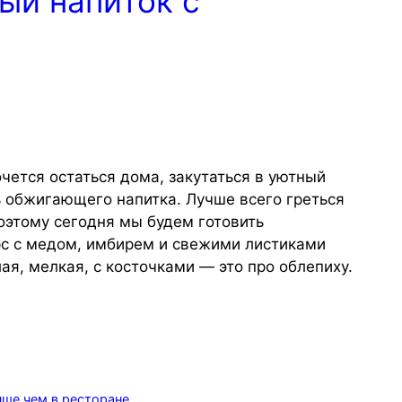
ый напиток с
чется остаться дома, закутаться в уютный
ь обжигающего напитка. Лучше всего греться
оэтому сегодня мы будем готовить
с с медом, имбирем и свежими листиками
ая, мелкая, с косточками — это про облепиху.
чше чем в ресторане