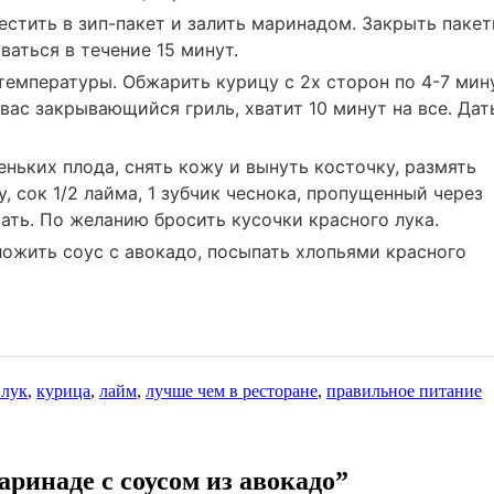
естить в зип-пакет и залить маринадом. Закрыть пакет
аться в течение 15 минут.
температуры. Обжарить курицу с 2х сторон по 4-7 мин
 вас закрывающийся гриль, хватит 10 минут на все. Дат
еньких плода, снять кожу и вынуть косточку, размять
, сок 1/2 лайма, 1 зубчик чеснока, пропущенный через
ать. По желанию бросить кусочки красного лука.
ложить соус с авокадо, посыпать хлопьями красного
 лук
,
курица
,
лайм
,
лучше чем в ресторане
,
правильное питание
ринаде с соусом из авокадо”