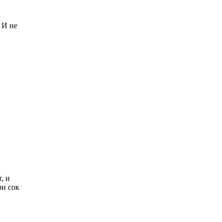
 И не
, и
ри сок