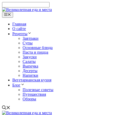
Перейти
к
содержимому
Меню
Главная
О сайте
Рецепты
Завтраки
Супы
Основные блюда
Паста и пицца
Закуски
Салаты
Выпечка
Десерты
Напитки
Вегетарианская кухня
Блог
Полезные советы
Путешествия
Обзоры