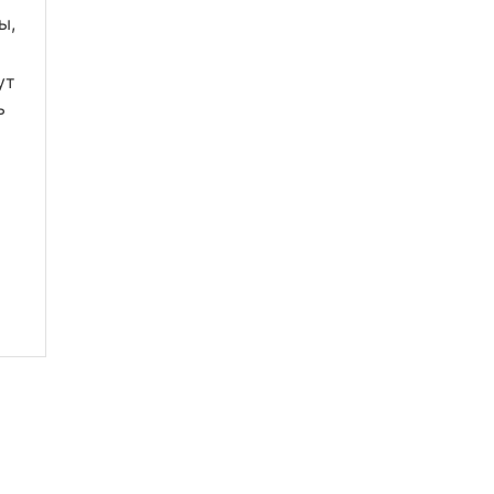
ы,
ут
ь