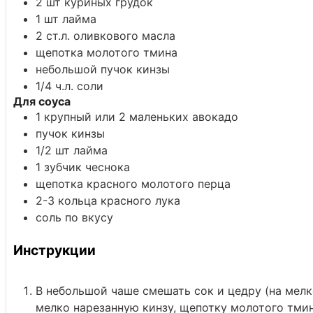
2
шт
куриных грудок
1
шт
лайма
2
ст.л.
оливкового масла
щепотка молотого тмина
небольшой пучок кинзы
1/4
ч.л.
соли
Для соуса
1
крупный или 2 маленьких авокадо
пучок кинзы
1/2
шт
лайма
1
зубчик
чеснока
щепотка красного молотого перца
2-3
кольца
красного лука
соль
по вкусу
Инструкции
В небольшой чаше смешать сок и цедру (на мелко
мелко нарезанную кинзу, щепотку молотого тмина