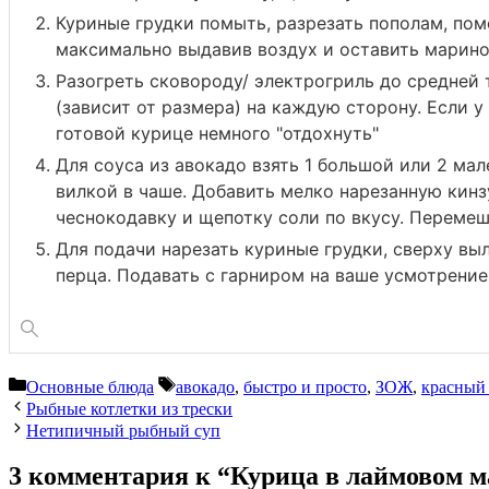
Куриные грудки помыть, разрезать пополам, пом
максимально выдавив воздух и оставить маринов
Разогреть сковороду/ электрогриль до средней 
(зависит от размера) на каждую сторону. Если у
готовой курице немного "отдохнуть"
Для соуса из авокадо взять 1 большой или 2 мал
вилкой в чаше. Добавить мелко нарезанную кинзу
чеснокодавку и щепотку соли по вкусу. Перемеш
Для подачи нарезать куриные грудки, сверху вы
перца. Подавать с гарниром на ваше усмотрение
Рубрики
Метки
Основные блюда
авокадо
,
быстро и просто
,
ЗОЖ
,
красный
Рыбные котлетки из трески
Нетипичный рыбный суп
3 комментария к “Курица в лаймовом ма