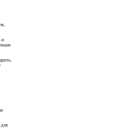
йм,
 и
еньше
арить.
е
ца
 для