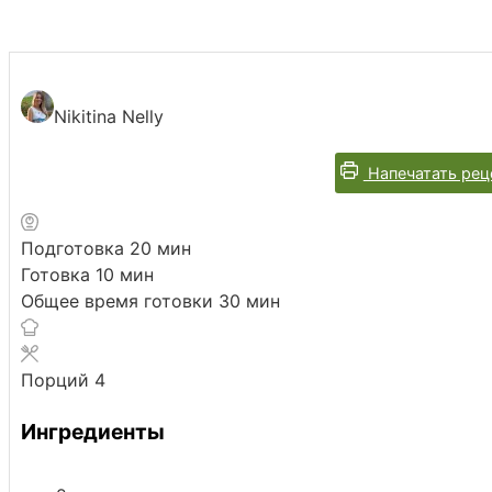
Nikitina Nelly
Напечатать рец
минут
Подготовка
20
мин
минут
Готовка
10
мин
минут
Общее время готовки
30
мин
Порций
4
Ингредиенты