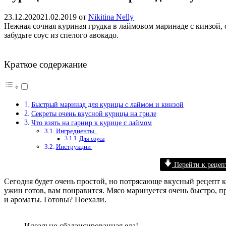
23.12.2020
21.02.2019
от
Nikitina Nelly
Нежная сочная куриная грудка в лаймовом маринаде с кинзой, 
забудьте соус из спелого авокадо.
Краткое содержание
Быстрый маринад для курицы с лаймом и кинзой
Секреты очень вкусной курицы на гриле
Что взять на гарнир к курице с лаймом
Ингредиенты
Для соуса
Инструкции
Перейти к рецеп
Сегодня будет очень простой, но потрясающе вкусный рецепт к
ужин готов, вам понравится. Мясо маринуется очень быстро, пр
и ароматы. Готовы? Поехали.
Идеально сбалансированная еда!