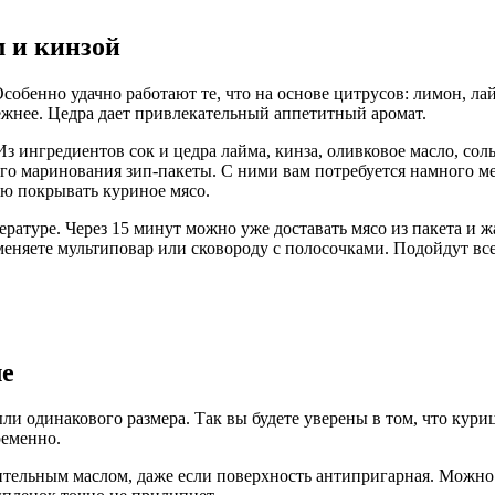
 и кинзой
обенно удачно работают те, что на основе цитрусов: лимон, ла
ежнее. Цедра дает привлекательный аппетитный аромат.
 ингредиентов сок и цедра лайма, кинза, оливковое масло, соль
го маринования зип-пакеты. С ними вам потребуется намного м
тью покрывать куриное мясо.
атуре. Через 15 минут можно уже доставать мясо из пакета и ж
еняете мультиповар или сковороду с полосочками. Подойдут вс
ле
и одинакового размера. Так вы будете уверены в том, что кури
ременно.
тительным маслом, даже если поверхность антипригарная. Можно