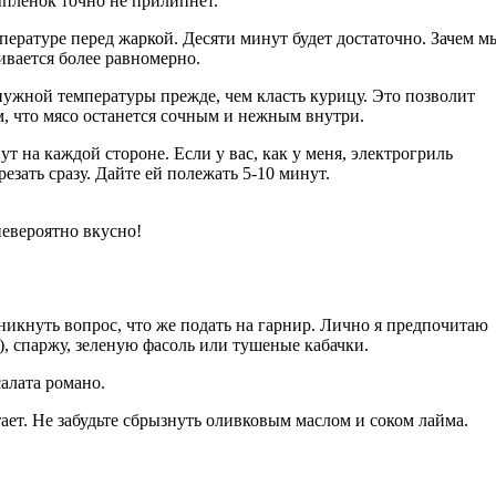
ыпленок точно не прилипнет.
ературе перед жаркой. Десяти минут будет достаточно. Зачем м
вается более равномерно.
нужной температуры прежде, чем класть курицу. Это позволит
м, что мясо останется сочным и нежным внутри.
ут на каждой стороне. Если у вас, как у меня, электрогриль
езать сразу. Дайте ей полежать 5-10 минут.
невероятно вкусно!
никнуть вопрос, что же подать на гарнир. Лично я предпочитаю
), спаржу, зеленую фасоль или тушеные кабачки.
алата романо.
ает. Не забудьте сбрызнуть оливковым маслом и соком лайма.