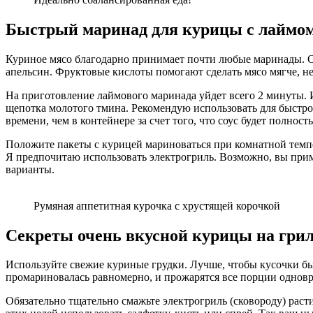
Быстрый маринад для курицы с лаймом
Куриное мясо благодарно принимает почти любые маринады. Ос
апельсин. Фруктовые кислоты помогают сделать мясо мягче, н
На приготовление лаймового маринада уйдет всего 2 минуты. Из
щепотка молотого тмина. Рекомендую использовать для быстро
времени, чем в контейнере за счет того, что соус будет полнос
Положите пакеты с курицей мариноваться при комнатной темпер
Я предпочитаю использовать электрогриль. Возможно, вы прим
варианты.
Румяная аппетитная курочка с хрустящей корочкой
Секреты очень вкусной курицы на гри
Используйте свежие куриные грудки. Лучше, чтобы кусочки был
промариновалась равномерно, и прожарятся все порции однов
Обязательно тщательно смажьте электрогриль (сковороду) рас