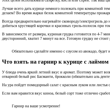
этих целей использовать салфетку, кисть или спрей. Так ваш ц
Лучше всего дать курице немного полежать при комнатной темп
делаем? Во время жарки белок комнатной температуры прожари
Всегда предварительно нагревайте сковороду/электрогриль до 
добиться хрустящей корочки и красивых гриль-полосок при то
В зависимости от размера, куриная грудка готовится по 4-7 мин
двусторонний, хватит 7 минут на все. Готовую грудку не стоит р
Обязательно сделайте именно с соусом из авокадо, будет 
Что взять на гарнир к курице с лаймом
У блюда очень яркий летний вкус и аромат. Поэтому может воз
отварной белый рис Басманти, брокколи (обязательно аль денте
На ура пойдет помидорный салат с красным луком или листья с
Если вам нравится вкус киноа, белый сорт тоже отлично сработ
Гарнир на ваше усмотрение!