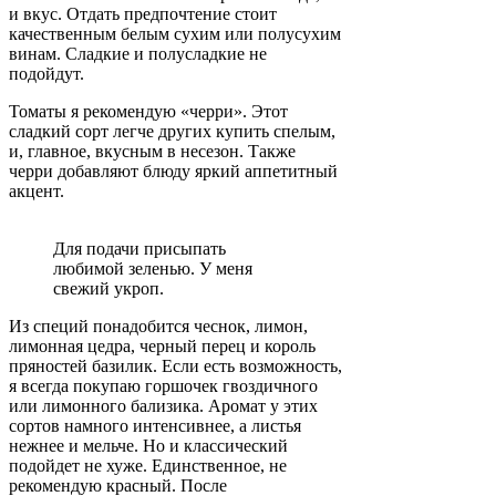
и вкус. Отдать предпочтение стоит
качественным белым сухим или полусухим
винам. Сладкие и полусладкие не
подойдут.
Томаты я рекомендую «черри». Этот
сладкий сорт легче других купить спелым,
и, главное, вкусным в несезон. Также
черри добавляют блюду яркий аппетитный
акцент.
Для подачи присыпать
любимой зеленью. У меня
свежий укроп.
Из специй понадобится чеснок, лимон,
лимонная цедра, черный перец и король
пряностей базилик. Если есть возможность,
я всегда покупаю горшочек гвоздичного
или лимонного бализика. Аромат у этих
сортов намного интенсивнее, а листья
нежнее и мельче. Но и классический
подойдет не хуже. Единственное, не
рекомендую красный. После