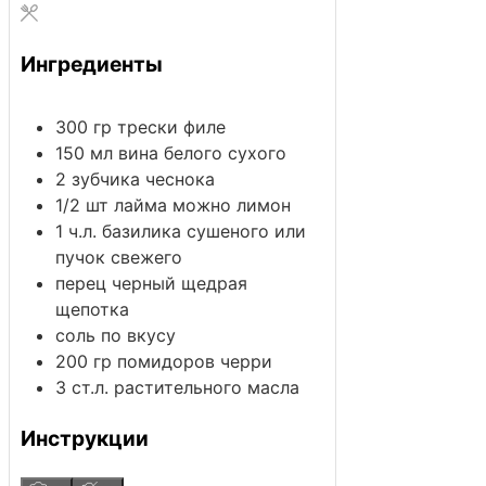
Ингредиенты
300
гр
трески
филе
150
мл
вина белого сухого
2
зубчика
чеснока
1/2
шт
лайма
можно лимон
1
ч.л.
базилика
сушеного или
пучок свежего
перец черный
щедрая
щепотка
соль
по вкусу
200
гр
помидоров черри
3
ст.л.
растительного масла
Инструкции