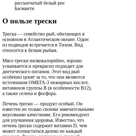
рассыпчатый белый рис
Басманти
О пользе трески
Треска — семейство рыб, обитающих в
основном в Атлантическом океане. Один
из подвидов встречается в Тихом. Вид
относится к белым рыбам.
Мясо трески низкокалорийно, хорошо
усваивается и прекрасно подходит для
диетического питания. Этот вид рыб
особенно ценят за то, что они являются
источником ОМЕГА-3 нежирных кислот,
витаминов группы В (в особенности В12),
а также селена и фосфора.
Печень трески — продукт особый. Он
известен не только своими замечательными
вкусовыми качествами. Его рекомендуют
для улучшения здоровья. Известно, что
печень трески содержит витамин D, чем
может похвастаться далеко не каждый