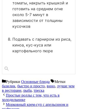
томаты, накрыть крышкой и
готовить на среднем огне
около 5-7 минут в
зависимости от толщины
кусочков
Подавать с гарниром из риса,
киноа, кус-куса или
картофельного пюре
Рубрики
Основные блюда
Метки
базилик
,
быстро и просто
,
вино
,
лучше чем
в ресторане
,
рыба
,
треска
Простые роллы с тем, что есть в
холодильнике
Морковный крем-суп с апельсином и
шафраном