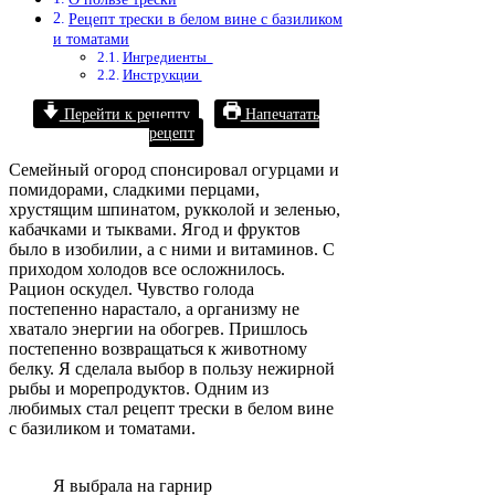
Рецепт трески в белом вине с базиликом
и томатами
Ингредиенты
Инструкции
Перейти к рецепту
Напечатать
рецепт
Семейный огород спонсировал огурцами и
помидорами, сладкими перцами,
хрустящим шпинатом, рукколой и зеленью,
кабачками и тыквами. Ягод и фруктов
было в изобилии, а с ними и витаминов. С
приходом холодов все осложнилось.
Рацион оскудел. Чувство голода
постепенно нарастало, а организму не
хватало энергии на обогрев. Пришлось
постепенно возвращаться к животному
белку. Я сделала выбор в пользу нежирной
рыбы и морепродуктов. Одним из
любимых стал рецепт трески в белом вине
с базиликом и томатами.
Я выбрала на гарнир