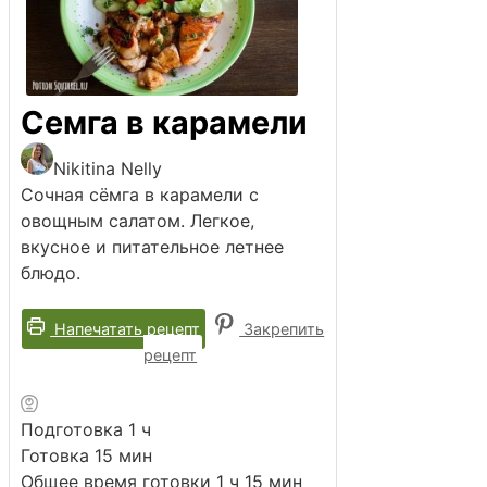
Семга в карамели
Nikitina Nelly
Сочная сёмга в карамели с
овощным салатом. Легкое,
вкусное и питательное летнее
блюдо.
Напечатать рецепт
Закрепить
рецепт
час
Подготовка
1
ч
минут
Готовка
15
мин
час
минут
Общее время готовки
1
ч
15
мин