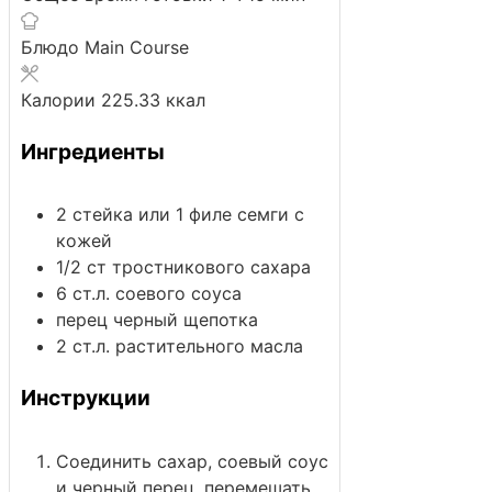
Блюдо
Main Course
Калории
225.33
ккал
Ингредиенты
2
стейка или 1 филе
семги
с
кожей
1/2
ст
тростникового сахара
6
ст.л.
соевого соуса
перец черный
щепотка
2
ст.л.
растительного масла
Инструкции
Соединить сахар, соевый соус
и черный перец, перемешать