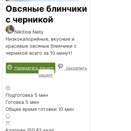
Овсяные блинчики
с черникой
Nikitina Nelly
Низкокалорийные, вкусные и
красивые овсяные блинчики с
черникой всего за 10 минут!
Напечатать рецепт
Закрепить
рецепт
минут
Подготовка
5
мин
минут
Готовка
5
мин
минут
Общее время готовки
10
мин
Калории
150.82
ккал