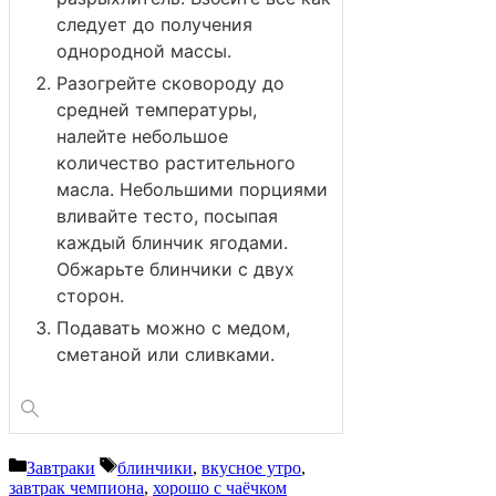
следует до получения
однородной массы.
Разогрейте сковороду до
средней температуры,
налейте небольшое
количество растительного
масла. Небольшими порциями
вливайте тесто, посыпая
каждый блинчик ягодами.
Обжарьте блинчики с двух
сторон.
Подавать можно с медом,
сметаной или сливками.
Рубрики
Метки
Завтраки
блинчики
,
вкусное утро
,
завтрак чемпиона
,
хорошо с чаёчком