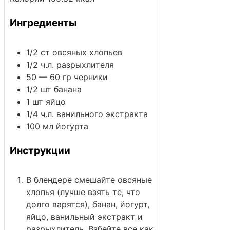
Ингредиенты
1/2
ст
овсяных хлопьев
1/2
ч.л.
разрыхлителя
50 — 60
гр
черники
1/2
шт
банана
1
шт
яйцо
1/4
ч.л.
ванильного экстракта
100
мл
йогурта
Инструкции
В блендере смешайте овсяные
хлопья (лучше взять те, что
долго варятся), банан, йогурт,
яйцо, ванильный экстракт и
разрыхлитель. Взбейте все как