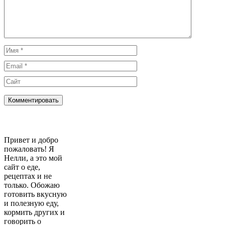
Имя
Email
Сайт
Привет и добро
пожаловать! Я
Нелли, а это мой
сайт о еде,
рецептах и не
только. Обожаю
готовить вкусную
и полезную еду,
кормить других и
говорить о