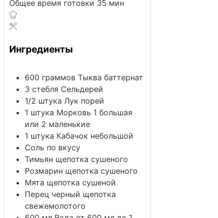
минут
Общее время готовки
35
мин
Ингредиенты
600
граммов
Тыква баттернат
3
стебля
Сельдерей
1/2
штука
Лук порей
1
штука
Морковь
1 большая
или 2 маленькие
1
штука
Кабачок
небольшой
Соль
по вкусу
Тимьян
щепотка сушеного
Розмарин
щепотка сушеного
Мята
щепотка сушеной
Перец черный
щепотка
свежемолотого
600
мл
Вода
от 600 мл до 1