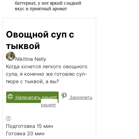
баттернат, у нее яркий сладкий
вкус и приятный аромат
Овощной суп с
тыквой
Nikitina Nelly
Когда хочется легкого овощного
супа, я конечно же готовлю суп-
пюре с тыквой, а вы?
Напечатать рецепт
Закрепить
рецепт
минут
Подготовка
15
мин
минут
Готовка
20
мин