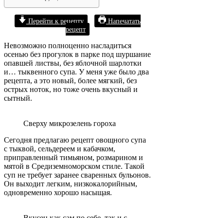
Перейти к рецепту
Напечатать
рецепт
Невозможно полноценно насладиться
осенью без прогулок в парке под шуршание
опавшей листвы, без яблочной шарлотки
и… тыквенного супа. У меня уже было два
рецепта, а это новый, более мягкий, без
острых ноток, но тоже очень вкусный и
сытный.
Сверху микрозелень гороха
Сегодня предлагаю рецепт овощного супа
с тыквой, сельдереем и кабачком,
приправленный тимьяном, розмарином и
мятой в Средиземноморском стиле. Такой
суп не требует заранее сваренных бульонов.
Он выходит легким, низкокалорийным,
одновременно хорошо насыщая.
Вкусен как сам по себе, так и с