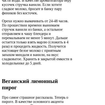
части воды. В качестве ароматизатора беру
кусочек стручка ванили. Если хотите
сладкое молоко, бросьте в банку пару
фиников без косточек.
Орехи нужно вымачивать от 24-48 часов.
По прошествии времени вынимаем
стручок ванили из банки, а остальное
отправляем в чашу блендера и
перемалываем не менее 5 минут. Дальше
остается только взять марлю (сложить в 4
раза) и процедить жидкость. Получится
настоящее белое молоко с приятным
запахом миндаля и ванили, на вкус
сладковатое. Хранить в закрытой емкости в
холодильнике до 5 дней.
Веганский лимонный
пирог
Про самое страшное рассказала. Теперь о
пироге. В качестве основного акцента