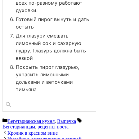
всех по-разному работают
духовки.
Готовый пирог вынуть и дать
остыть
Для глазури смешать
лимонный сок и сахарную
пудру. Глазурь должна быть
вязкой
Покрыть пирог глазурью,
украсить лимонными
дольками и веточками
тимьяна
Рубрики
Метки
Вегетарианская кухня
,
Выпечка
Вегетарианцам
,
рецепты поста
Кролик в красном вине