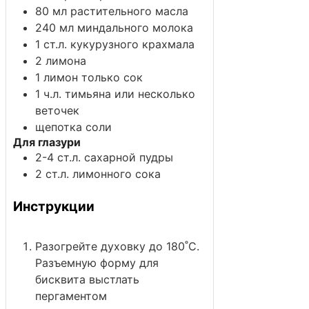
80
мл
растительного масла
240
мл
миндального молока
1
ст.л.
кукурузного крахмала
2
лимона
1
лимон
только сок
1
ч.л.
тимьяна
или несколько
веточек
щепотка
соли
Для глазури
2-4
ст.л.
сахарной пудры
2
ст.л.
лимонного сока
Инструкции
Разогрейте духовку до 180˚С.
Разъемную форму для
бисквита выстлать
пергаментом