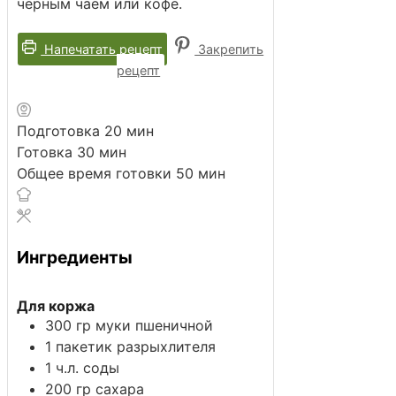
черным чаем или кофе.
Напечатать рецепт
Закрепить
рецепт
минут
Подготовка
20
мин
минут
Готовка
30
мин
минут
Общее время готовки
50
мин
Ингредиенты
Для коржа
300
гр
муки пшеничной
1
пакетик
разрыхлителя
1
ч.л.
соды
200
гр
сахара