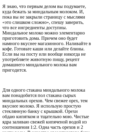
Я знаю, что первым делом вы подумаете,
куда бежать за миндальным молоком. И,
пока вы не закрыли страницу с мыслями
«это слишком сложно», спешу заверить,
что все ингредиенты доступны.
Миндальное молоко можно элементарно
приготовить дома. Причем оно будет
намного вкуснее магазинного. Наливайте в
кофе. Готовьте каши или делайте блины.
Если вы на посту или вообще никогда не
употребляете животную пищу, рецепт
домашнего миндального молока вам
пригодится.
Для одного стакана миндального молока
вам понадобится пол стакана сырых
миндальных орехов. Чем свежее орех, тем
вкуснее молоко. Я использую простую
стеклянную банку с крышкой. Орехи
обдаю кипятком и тщательно мою. Чистые
ядра заливаю свежей кипяченой водой из
соотношения 1:2. Одна часть орехов и 2