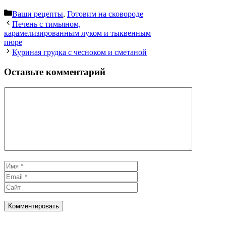
Рубрики
Ваши рецепты
,
Готовим на сковороде
Печень с тимьяном,
карамелизированным луком и тыквенным
пюре
Куриная грудка с чесноком и сметаной
Оставьте комментарий
Комментарий
Имя
Email
Сайт