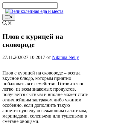
Перейти
к
содержимому
Меню
Плов с курицей на
сковороде
27.11.2020
27.10.2017
от
Nikitina Nelly
Плов с курицей на сковороде – всегда
вкусное блюдо, которым приятно
побаловать все семейство. Готовится он
легко, из всем знакомых продуктов,
получается сытным и вполне может стать
отличнейшим завтраком либо ужином,
особенно, если дополнить такую
аппетитную еду освежающим салатиком,
маринадами, соленьями или тушеными в
сметане овощами.