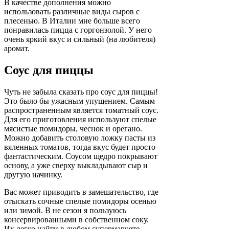
В качестве дополнения можно
использовать различные виды сыров с
плесенью. В Италии мне больше всего
понравилась пицца с горгонзолой. У него
очень яркий вкус и сильный (на любителя)
аромат.
Соус для пиццы
Чуть не забыла сказать про соус для пиццы!
Это было бы ужасным упущением. Самым
распространенным является томатный соус.
Для его приготовления используют спелые
мясистые помидоры, чеснок и орегано.
Можно добавить столовую ложку пасты из
вяленных томатов, тогда вкус будет просто
фантастическим. Соусом щедро покрывают
основу, а уже сверху выкладывают сыр и
другую начинку.
Вас может приводить в замешательство, где
отыскать сочные спелые помидоры осенью
или зимой. В не сезон я пользуюсь
консервированными в собственном соку.
Их легко найти в любом супермаркете.