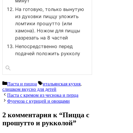
минут
На готовую, только вынутую
из духовки пиццу уложить
ломтики прошутто (или
хамона). Ножом для пиццы
разрезать на 8 частей
Непосредственно перед
подачей положить рукколу
Рубрики
Метки
Паста и пицца
итальянская кухня
,
слишком вкусно для детей
Паста с кремом из чеснока и перца
Фунчоза с курицей и овощами
2 комментария к “Пицца с
прошутто и рукколой”