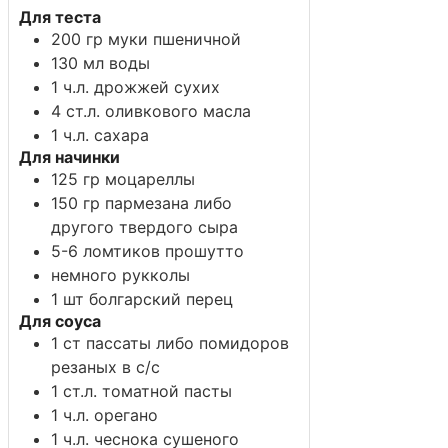
Для теста
200
гр
муки пшеничной
130
мл
воды
1
ч.л.
дрожжей
сухих
4
ст.л.
оливкового масла
1
ч.л.
сахара
Для начинки
125
гр
моцареллы
150
гр
пармезана
либо
другого твердого сыра
5-6
ломтиков
прошутто
немного
рукколы
1
шт
болгарский перец
Для соуса
1
ст
пассаты
либо помидоров
резаных в с/с
1
ст.л.
томатной пасты
1
ч.л.
орегано
1
ч.л.
чеснока
сушеного