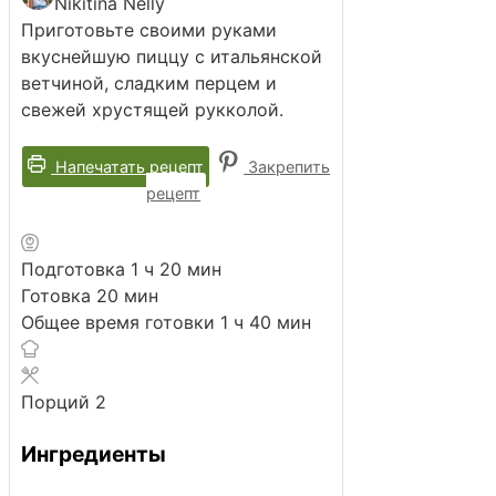
Nikitina Nelly
Приготовьте своими руками
вкуснейшую пиццу с итальянской
ветчиной, сладким перцем и
свежей хрустящей рукколой.
Напечатать рецепт
Закрепить
рецепт
час
минут
Подготовка
1
ч
20
мин
минут
Готовка
20
мин
час
минут
Общее время готовки
1
ч
40
мин
Порций
2
Ингредиенты