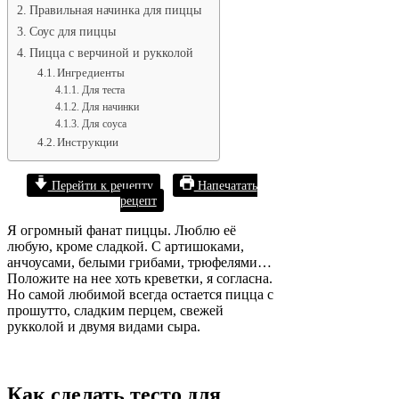
Правильная начинка для пиццы
Соус для пиццы
Пицца с верчиной и рукколой
Ингредиенты
Для теста
Для начинки
Для соуса
Инструкции
Перейти к рецепту
Напечатать
рецепт
Я огромный фанат пиццы. Люблю её
любую, кроме сладкой. С артишоками,
анчоусами, белыми грибами, трюфелями…
Положите на нее хоть креветки, я согласна.
Но самой любимой всегда остается пицца с
прошутто, сладким перцем, свежей
рукколой и двумя видами сыра.
Как сделать тесто для