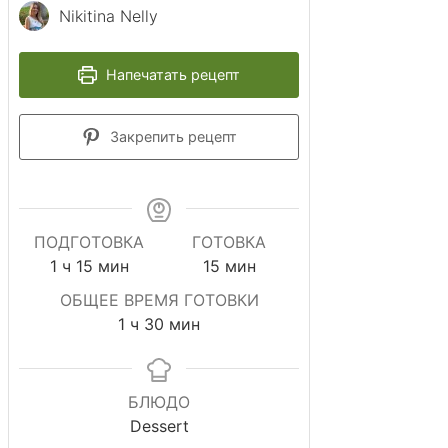
Nikitina Nelly
Напечатать рецепт
Закрепить рецепт
ПОДГОТОВКА
ГОТОВКА
час
минут
минут
1
ч
15
мин
15
мин
ОБЩЕЕ ВРЕМЯ ГОТОВКИ
час
минут
1
ч
30
мин
БЛЮДО
Dessert