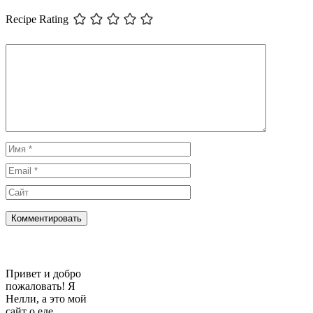
Recipe Rating
Комментарий
Имя
Email
Сайт
Привет и добро
пожаловать! Я
Нелли, а это мой
сайт о еде,