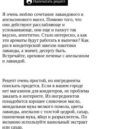
Напечатать рецепт
Я очень люблю сочетание лавандового и
апельсинового масел. Помимо того, что
они действуют расслабляюще и
успокаивающе, они еще и пахнут так
вкусно, аппетитно. Стало интересно, а как
эти ароматы будут работать в выпечке? Как
раз в кондитерский завезли пакетики
лаванды, а значит, десерту быть.
Встречайте, ореховое печенье с апельсином
и лавандой.
Рецепт очень простой, но ингредиенты
поискать придется. Если в вашем городе
нет магазинов для кондитеров, не проблема
заказать в интернете. Из ингредиентов
понадобится хорошее сливочное масло,
миндальная мука мелкого помола, цветы
лаванды, апельсин с толстой цедрой, сахар,
пшеничная мука, яйцо и разрыхлитель. По
желанию используйте ванильный экстракт
или сахар.