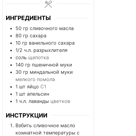
ИНГРЕДИЕНТЫ
50
гр
сливочного масла
80
гр
сахара
10
гр
ванильного сахара
1/2
ч.л.
разрыхлителя
соль
щепотка
140
гр
пшеничной муки
30
гр
миндальной муки
мелкого помола
1
шт
яйцо
С1
1
шт
апельсин
1
ч.л.
лаванды
цветков
ИНСТРУКЦИИ
Взбить сливочное масло
комнатной температуры с