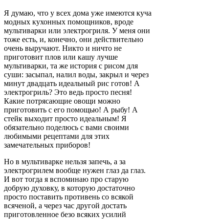
Я думаю, что у всех дома уже имеются куча
модных кухонных помощников, вроде
мультиварки или электрогриля. У меня они
тоже есть, и, конечно, они действительно
очень выручают. Никто и ничто не
приготовит плов или кашу лучше
мультиварки, та же история с рисом для
суши: засыпал, налил воды, закрыл и через
минут двадцать идеальный рис готов! А
электрогриль? Это ведь просто песня!
Какие потрясающие овощи можно
приготовить с его помощью! А рыбу! А
стейк выходит просто идеальным! Я
обязательно поделюсь с вами своими
любимыми рецептами для этих
замечательных приборов!
Но в мультиварке нельзя запечь, а за
электрогрилем вообще нужен глаз да глаз.
И вот тогда я вспоминаю про старую
добрую духовку, в которую достаточно
просто поставить противень со всякой
всяченой, а через час другой достать
приготовленное безо всяких усилий