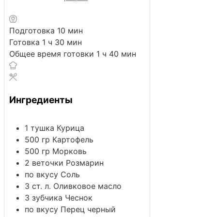
минут
Подготовка
10
мин
час
минут
Готовка
1
ч
30
мин
час
минут
Общее время готовки
1
ч
40
мин
Ингредиенты
1
тушка Курица
500
гр Картофель
500
гр Морковь
2
веточки Розмарин
по вкусу Соль
3
ст. л. Оливковое масло
3
зубчика Чеснок
по вкусу Перец черный