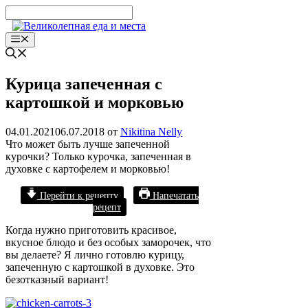
Перейти
к
содержимому
Меню
Курица запеченная с
картошкой и морковью
04.01.2021
06.07.2018
от
Nikitina Nelly
Что может быть лучше запеченной
курочки? Только курочка, запеченная в
духовке с картофелем и морковью!
Перейти к рецепту
Напечатать
рецепт
Когда нужно приготовить красивое,
вкусное блюдо и без особых заморочек, что
вы делаете? Я лично готовлю курицу,
запеченную с картошкой в духовке. Это
безотказный вариант!