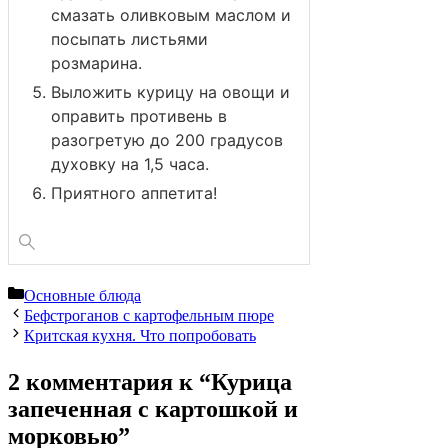
смазать оливковым маслом и
посыпать листьями
розмарина.
Выложить курицу на овощи и
оправить противень в
разогретую до 200 градусов
духовку на 1,5 часа.
Приятного аппетита!
Рубрики
Основные блюда
Бефстроганов с картофельным пюре
Критская кухня. Что попробовать
2 комментария к “Курица
запеченная с картошкой и
морковью”